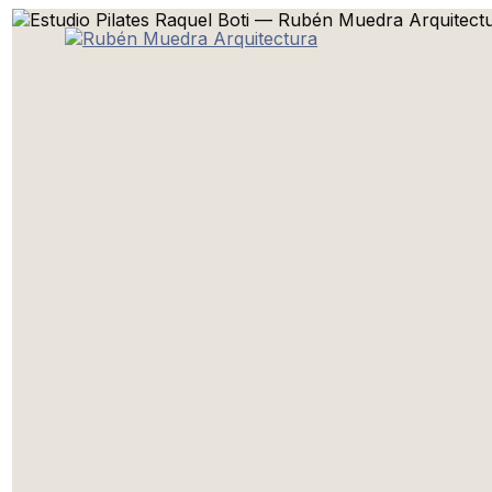
Ir
al
contenido