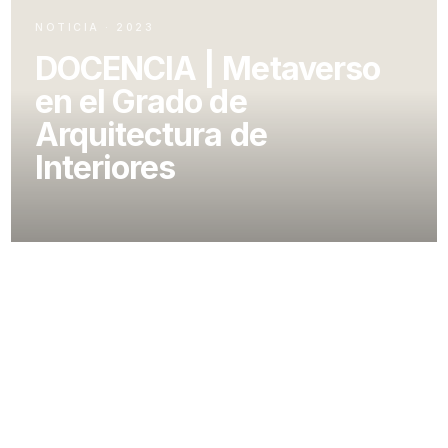
NOTICIA · 2023
DOCENCIA | Metaverso
en el Grado de
Arquitectura de
Interiores
RUBÉN MUEDRA IMPARTE UNA SESIÓN SOBRE
METAVERSO EN EL GRADO DE ARQUITECTURA
DE INTERIORES
Rubén Muedra impartió una sesión sobre metaverso y