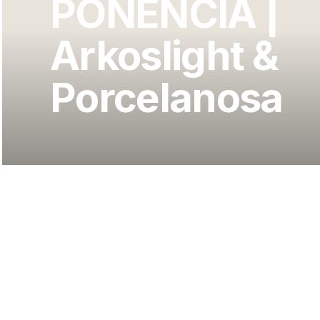
PONENCIA |
Arkoslight &
Porcelanosa
RUBÉN MUEDRA, PONENTE EN UN ENCUENTRO DE
PORCELANOSA
Rubén Muedra impartió una ponencia en un encuentro 