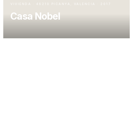
VIVIENDA · 46210 PICANYA, VALENCIA · 2017
Casa Nobel
Una parcela en esquina, sin apenas pendiente y
ubicada frente al pulmón verde que se sitúa en el
antiguo cauce del río Túria es el punto de partida para
plantear el proyecto.
La vivienda se erige bajo las siguientes premisas:
generar un volumen que visualmente parezca mayor
de lo que permiten las limitaciones de edificabilidad;
generar una ambigüedad con los volúmenes y los